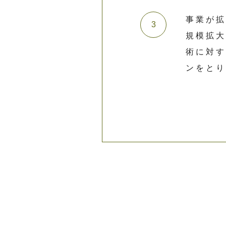
事業が
規模拡
術に対
ンをと