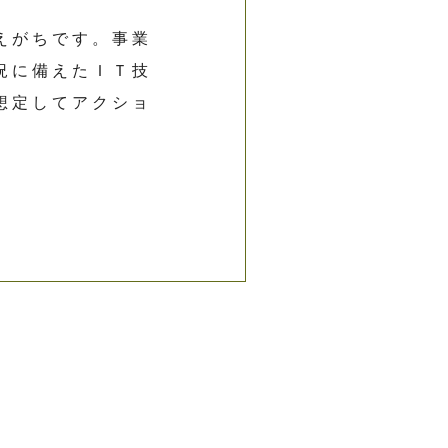
えがちです。事業
況に備えたＩＴ技
想定してアクショ