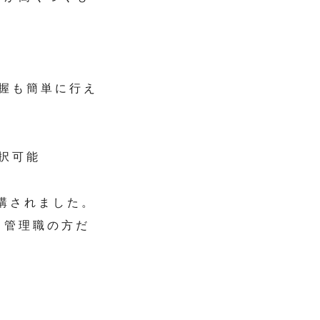
握も簡単に行え
。
択可能
講されました。
、管理職の方だ