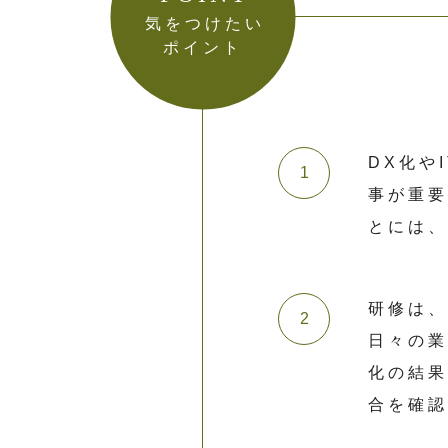
気をつけたい
ポイント
DX化や
事が重
とには
研修は
日々の
化の結
合を確